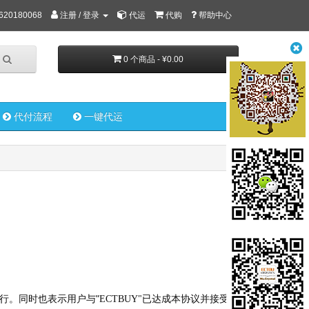
620180068
注册 / 登录
代运
代购
帮助中心
0 个商品 - ¥0.00
代付流程
一键代运
"
执行。同时也表示用户与
ECTBUY"已达成本协议并接受其